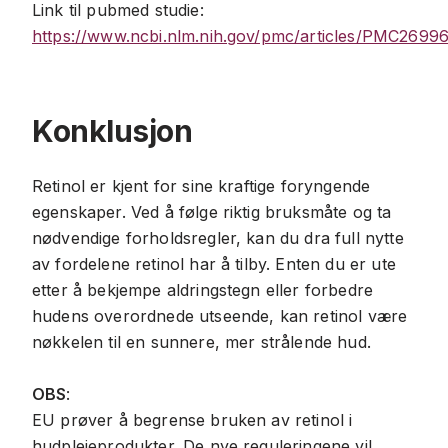
Link til pubmed studie:
https://www.ncbi.nlm.nih.gov/pmc/articles/PMC2699
Konklusjon
Retinol er kjent for sine kraftige foryngende
egenskaper. Ved å følge riktig bruksmåte og ta
nødvendige forholdsregler, kan du dra full nytte
av fordelene retinol har å tilby. Enten du er ute
etter å bekjempe aldringstegn eller forbedre
hudens overordnede utseende, kan retinol være
nøkkelen til en sunnere, mer strålende hud.
OBS
:
EU prøver å begrense bruken av retinol i
hudpleieprodukter. De nye reguleringene vil