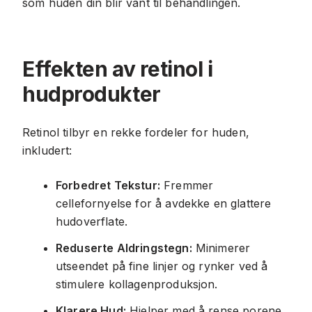
som huden din blir vant til behandlingen.
Effekten av retinol i
hudprodukter
Retinol tilbyr en rekke fordeler for huden,
inkludert:
Forbedret Tekstur:
Fremmer
cellefornyelse for å avdekke en glattere
hudoverflate.
Reduserte Aldringstegn:
Minimerer
utseendet på fine linjer og rynker ved å
stimulere kollagenproduksjon.
Klarere Hud:
Hjelper med å rense porene