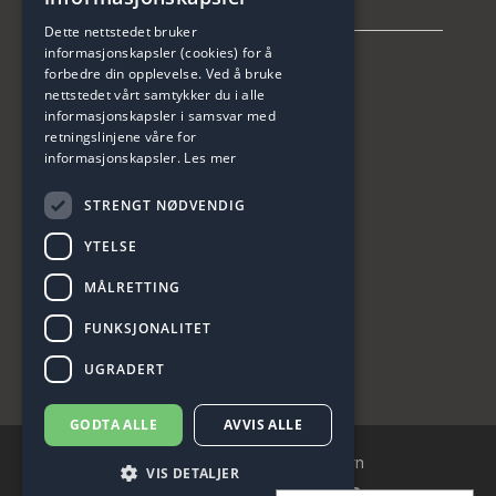
info@tblmedical.no
Dette nettstedet bruker
informasjonskapsler (cookies) for å
forbedre din opplevelse. Ved å bruke
nettstedet vårt samtykker du i alle
informasjonskapsler i samsvar med
retningslinjene våre for
informasjonskapsler.
Les mer
SISTE NYTT
Studentrabatt på …
STRENGT NØDVENDIG
06.Aug 2026
YTELSE
Lipødem i 4 nivåer
MÅLRETTING
31.Mai 2026
Melasma behandling i …
FUNKSJONALITET
09.Mai 2026
UGRADERT
GODTA ALLE
AVVIS ALLE
© 2026 ·
Cookies
·
Personvern
VIS DETALJER
Utviklet av: Absoluttweb AS