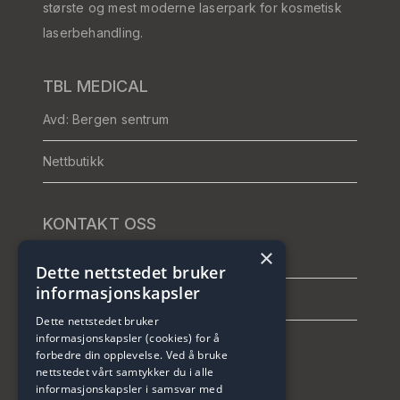
største og mest moderne laserpark for kosmetisk
laserbehandling.
TBL MEDICAL
Avd: Bergen sentrum
Nettbutikk
KONTAKT OSS
×
Telefon: +47 464 26 421
Dette nettstedet bruker
informasjonskapsler
info@tblmedical.no
Dette nettstedet bruker
informasjonskapsler (cookies) for å
forbedre din opplevelse. Ved å bruke
nettstedet vårt samtykker du i alle
informasjonskapsler i samsvar med