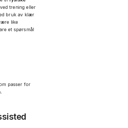
ved trening eller
ved bruk av klær
være like
bare et spørsmål
som passer for
.
ssisted