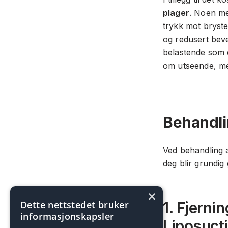
plager
. Noen me
trykk mot bryste
og redusert beve
belastende som d
om utseende, me
Behandli
Ved behandling 
deg blir grundig 
×
Dette nettstedet bruker
1. Fjerni
informasjonskapsler
Liposuct