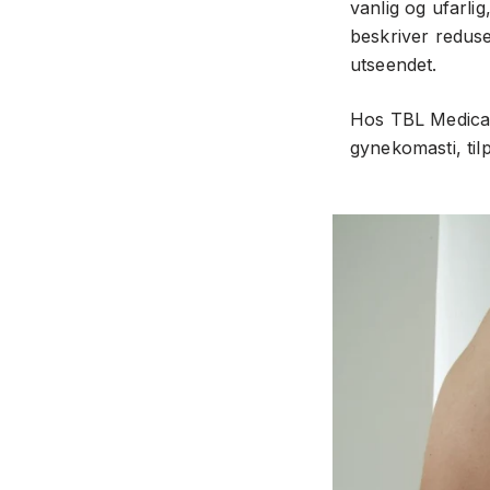
vanlig og ufarl
beskriver reduser
utseendet.
Hos TBL Medical
gynekomasti, til