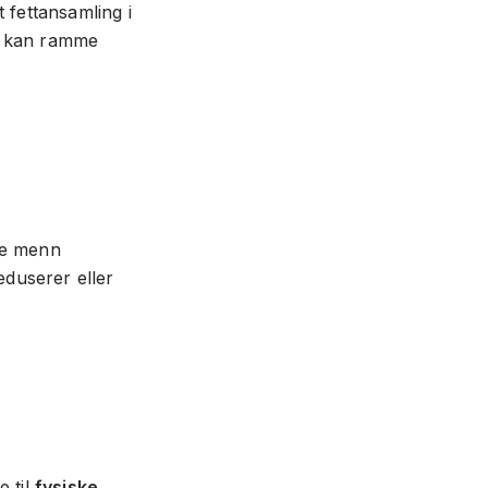
 fettansamling i
en kan ramme
nge menn
eduserer eller
e til
fysiske