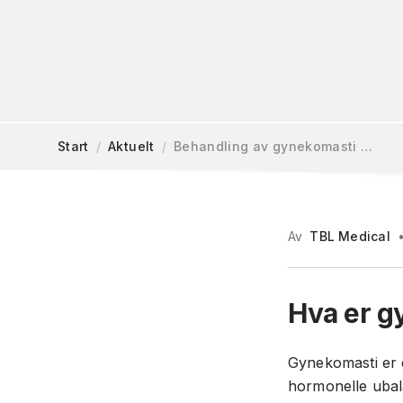
Start
/
Aktuelt
/
Behandling av gynekomasti …
Av
TBL Medical
Hva er g
Gynekomasti er e
hormonelle ubala