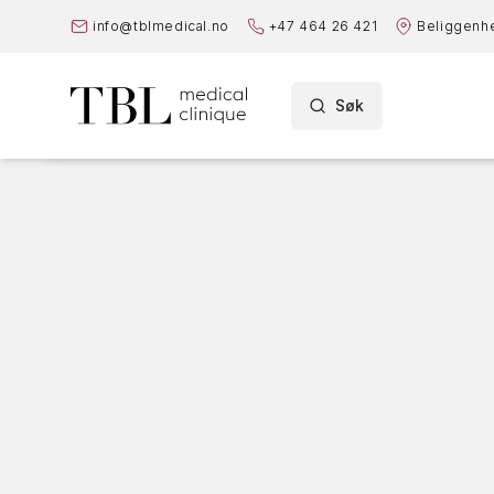
info@tblmedical.no
+47 464 26 421
Beliggenh
Søk