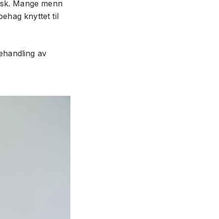
kisk. Mange menn
behag knyttet til
ehandling av