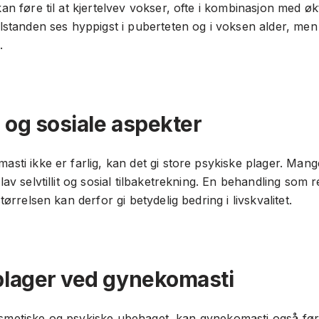
an føre til at kjertelvev vokser, ofte i kombinasjon med økt
ilstanden ses hyppigst i puberteten og i voksen alder, m
.
 og sosiale aspekter
sti ikke er farlig, kan det gi store psykiske plager. Ma
av selvtillit og sosial tilbaketrekning. En behandling som r
tørrelsen kan derfor gi betydelig bedring i livskvalitet.
plager ved gynekomasti
t kosmetiske og psykiske ubehaget, kan gynekomasti også før