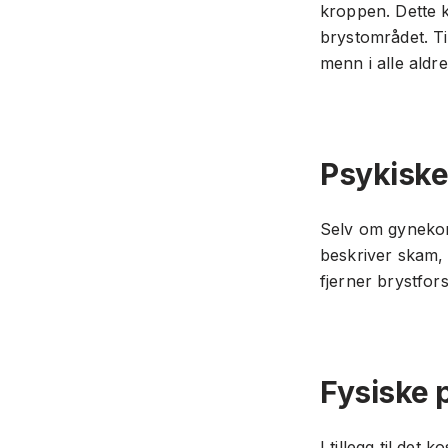
kroppen. Dette k
brystområdet. T
menn i alle aldre
Psykiske
Selv om gynekoma
beskriver skam, l
fjerner brystfors
Fysiske 
I tillegg til de