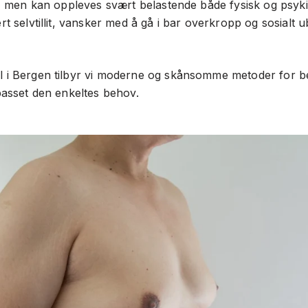
ig, men kan oppleves svært belastende både fysisk og psy
t selvtillit, vansker med å gå i bar overkropp og sosialt u
 i Bergen tilbyr vi moderne og skånsomme metoder for b
passet den enkeltes behov.