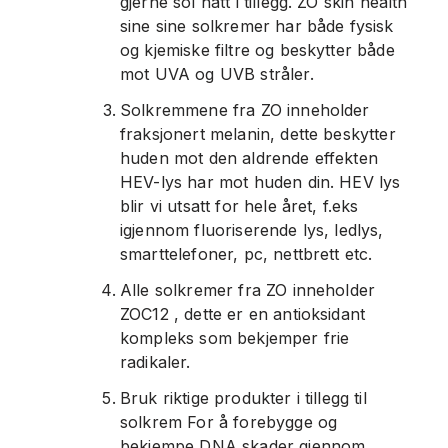
gjerne sol hatt i tillegg. ZO skin health
sine sine solkremer har både fysisk
og kjemiske filtre og beskytter både
mot UVA og UVB stråler.
Solkremmene fra ZO inneholder
fraksjonert melanin, dette beskytter
huden mot den aldrende effekten
HEV-lys har mot huden din. HEV lys
blir vi utsatt for hele året, f.eks
igjennom fluoriserende lys, ledlys,
smarttelefoner, pc, nettbrett etc.
Alle solkremer fra ZO inneholder
ZOC12 , dette er en antioksidant
kompleks som bekjemper frie
radikaler.
Bruk riktige produkter i tillegg til
solkrem For å forebygge og
bekjempe DNA skader gjennom