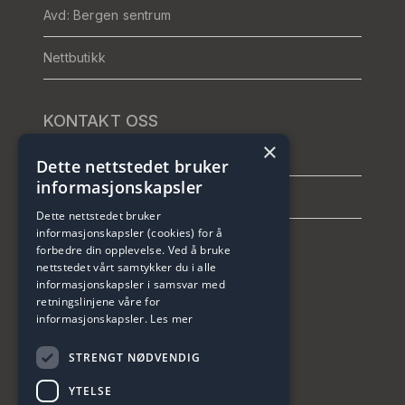
Avd: Bergen sentrum
Nettbutikk
KONTAKT OSS
×
Telefon: +47 464 26 421
Dette nettstedet bruker
informasjonskapsler
info@tblmedical.no
Dette nettstedet bruker
informasjonskapsler (cookies) for å
forbedre din opplevelse. Ved å bruke
nettstedet vårt samtykker du i alle
informasjonskapsler i samsvar med
retningslinjene våre for
informasjonskapsler.
Les mer
SISTE NYTT
STRENGT NØDVENDIG
Studentrabatt på …
06.Aug 2026
YTELSE